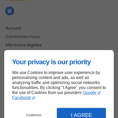
Accueil
Contactez-nous
Mentions légales
Plan du site
Your privacy is our priority
We use Cookies to improve user experience by
Haut de page
personalising content and ads, as well as
analyzing traffic and optimizing social networks
functionalities. By clicking "I Agree" you consent to
the use of Cookies from our providers
Google
Facebook
.
I AGREE
Customize