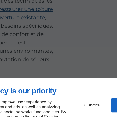
t des techniques les
restaurer une toiture
verture existante
,
besoins spécifiques.
 de confort et de
pertise est
munes environnantes,
putation de sérieux
 un devis de
cy is our priority
ux, contactez
 improve user experience by
Customize
nt and ads, as well as analyzing
ng social networks functionalities. By
you consent to the use of Cookies