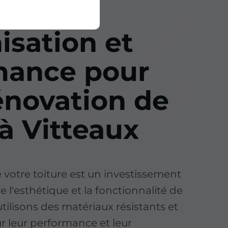
sation et
mance pour
énovation de
 à Vitteaux
votre toiture est un investissement
e l'esthétique et la fonctionnalité de
tilisons des matériaux résistants et
ur leur performance et leur