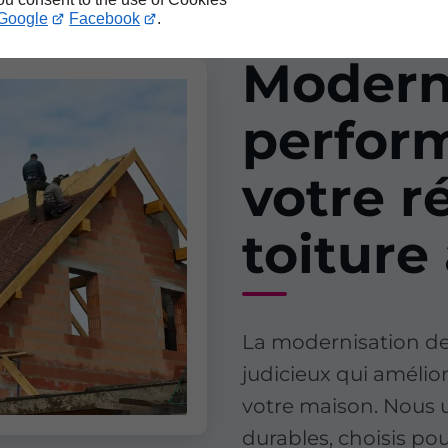
Google
Facebook
.
Moderni
perfor
votre r
toiture
La modernisation de 
judicieux qui amélior
votre maison. Nous u
durables, choisis po