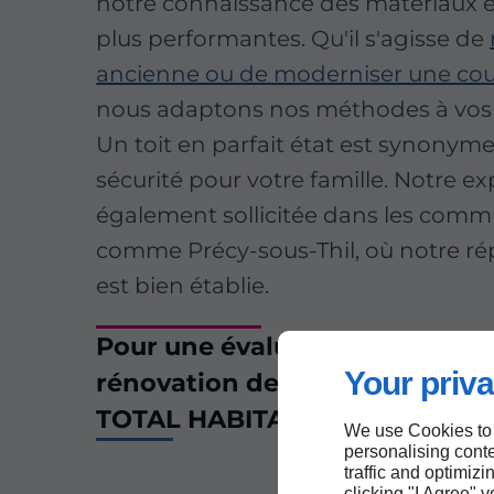
notre connaissance des matériaux e
plus performantes. Qu'il s'agisse de
ancienne ou de moderniser une cou
nous adaptons nos méthodes à vos 
Un toit en parfait état est synonyme
sécurité pour votre famille. Notre ex
également sollicitée dans les com
comme Précy-sous-Thil, où notre ré
est bien établie.
Pour une évaluation précise et
Your priva
rénovation de toiture à Vittea
TOTAL HABITAT.
We use Cookies to
personalising conte
traffic and optimizi
clicking "I Agree" 