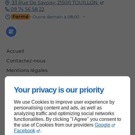
33 Rue De Savoisy,
21500
TOUILLON
09 74 56 58 22
Fermé
⋅ Ouvre demain à 08:00
Accueil
Contactez-nous
Mentions légales
Plan du site
Your privacy is our priority
We use Cookies to improve user experience by
Haut de page
personalising content and ads, as well as
analyzing traffic and optimizing social networks
functionalities. By clicking "I Agree" you consent to
the use of Cookies from our providers
Google
Facebook
.