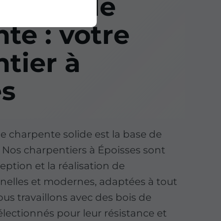
ction de
te : votre
tier à
es
e charpente solide est la base de
e. Nos charpentiers à Époisses sont
ption et la réalisation de
nelles et modernes, adaptées à tout
us travaillons avec des bois de
électionnés pour leur résistance et