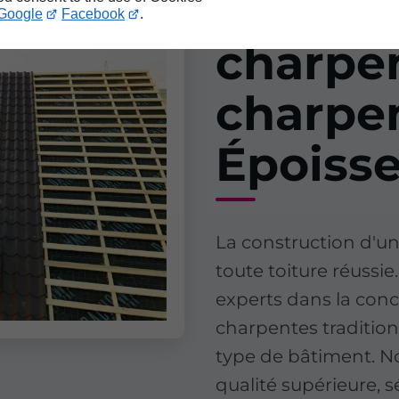
Constru
Google
Facebook
.
charpen
charpen
Époiss
La construction d'un
toute toiture réussi
experts dans la conce
charpentes tradition
type de bâtiment. No
qualité supérieure, s