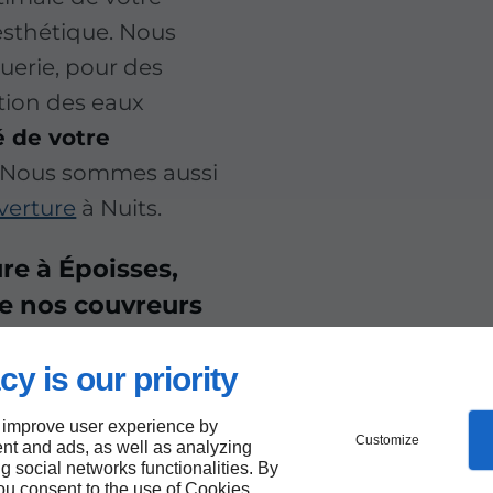
esthétique. Nous
erie, pour des
tion des eaux
é de votre
 Nous sommes aussi
verture
à Nuits.
ure à Époisses,
de nos couvreurs
cy is our priority
 improve user experience by
Customize
nt and ads, as well as analyzing
ng social networks functionalities. By
you consent to the use of Cookies