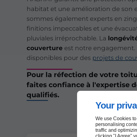
habitat et une amélioration de son 
sommes également experts en zingu
finitions impeccables et une évacua
pluviales irréprochable. La
longévit
couverture
est notre engagement.
disponibles pour des
projets de cou
Pour la réfection de votre toit
faites confiance à l'expertise 
qualifiés.
Your priva
We use Cookies to
personalising conte
traffic and optimizi
clicking "I Agree" 