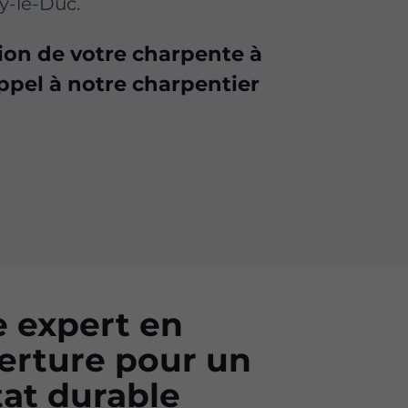
y-le-Duc.
ion de votre charpente à
appel à notre charpentier
e expert en
erture pour un
tat durable