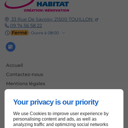
33 Rue De Savoisy,
21500
TOUILLON
09 74 56 58 22
Fermé
⋅ Ouvre à 08:00
Accueil
Contactez-nous
Mentions légales
Plan du site
Your privacy is our priority
We use Cookies to improve user experience by
Haut de page
personalising content and ads, as well as
analyzing traffic and optimizing social networks