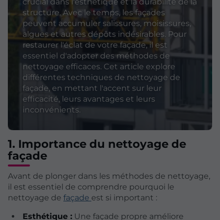
crucial dans l'esthétique et la durabilité de la
structure. Avec le temps, les façades
peuvent accumuler salissures, moisissures,
algues et autres dépôts indésirables. Pour
restaurer l'éclat de votre façade, il est
essentiel d'adopter des méthodes de
nettoyage efficaces. Cet article explore
différentes techniques de nettoyage de
façade, en mettant l'accent sur leur
efficacité, leurs avantages et leurs
inconvénients.
1. Importance du nettoyage de
façade
Avant de plonger dans les méthodes de nettoyage,
il est essentiel de comprendre pourquoi le
nettoyage de
façade
est si important :
Esthétique :
Une façade propre améliore