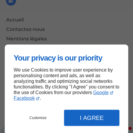
Accueil
Contactez-nous
Mentions légales
Plan du site
Your privacy is our priority
We use Cookies to improve user experience by
Haut de page
personalising content and ads, as well as
analyzing traffic and optimizing social networks
functionalities. By clicking "I Agree" you consent to
the use of Cookies from our providers
Google
Facebook
.
I AGREE
Customize